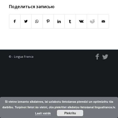
Поделиться записью
© - Lingua Franca
Šī vietne izmanto sīkdatnes, lai uzlabotu lietošanas pieredzi un optimizētu tās
darbību. Turpinot lietot šo vietni, Jūs piekrītiet sīkdatņu lietošanai linguafranca.lv.
Piekrītu
Lasīt vairāk