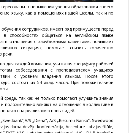
нтересованы в повышении уровня образования своего
чение языку, как в помещениях нашей школы, так и по
у обучения сотрудников, имеют ряд преимуществ перед
ь в способностях общаться на английском языке
вать отношения с зарубежными клиентами, повышает
зличных ситуациях, помогает снизить количество
в речи.
но для каждой компании, учитывая специфику рабочей
тогам собеседования с преподавателем учащихся
ствии с уровнем владения языком. После этого
курс состоит из 54 акад. часов. При положительной
олы.
й среде, так как не только помогают улучшить знания
о и положительно влияют на отношения в коллективе в
хновляют на реализацию новых идей.
S „Swedbank”,A/S „Diena”, A/S „Rietumu Banka”, Swedwood
ijas darba devēju konfederācija, Accenture Latvijas filiāle,
INDEKS”, VAS „Latvijas gaisa satiksme”, A/S ,,DNB banka” и