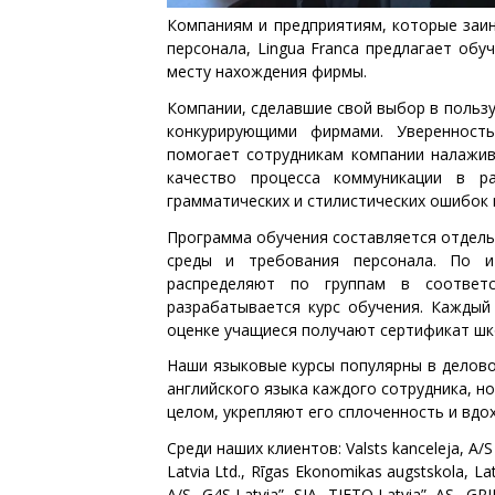
Компаниям и предприятиям, которые заи
персонала, Lingua Franca предлагает обу
месту нахождения фирмы.
Компании, сделавшие свой выбор в польз
конкурирующими фирмами. Уверенност
помогает сотрудникам компании налажи
качество процесса коммуникации в ра
грамматических и стилистических ошибок 
Программа обучения составляется отдель
среды и требования персонала. По и
распределяют по группам в соответ
разрабатывается курс обучения. Каждый 
оценке учащиеся получают сертификат шк
Наши языковые курсы популярны в делово
английского языка каждого сотрудника, н
целом, укрепляют его сплоченность и вдо
Среди наших клиентов: Valsts kanceleja, A/
Latvia Ltd., Rīgas Ekonomikas augstskola, Latv
A/S „G4S Latvia”, SIA „TIETO Latvia”, AS „GR