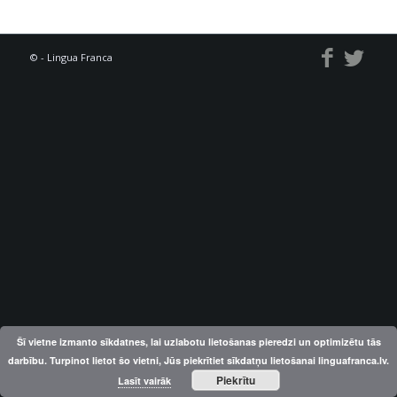
© - Lingua Franca
Šī vietne izmanto sīkdatnes, lai uzlabotu lietošanas pieredzi un optimizētu tās
darbību. Turpinot lietot šo vietni, Jūs piekrītiet sīkdatņu lietošanai linguafranca.lv.
Piekrītu
Lasīt vairāk