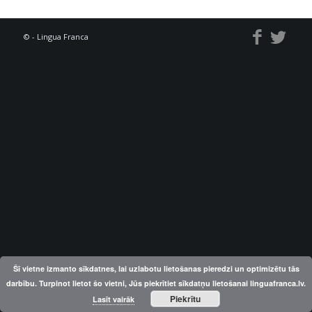
© - Lingua Franca
Šī vietne izmanto sīkdatnes, lai uzlabotu lietošanas pieredzi un optimizētu tās
darbību. Turpinot lietot šo vietni, Jūs piekrītiet sīkdatņu lietošanai linguafranca.lv.
Piekrītu
Lasīt vairāk