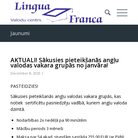
Jaunumi
AKTUĀLI! Sākusies pieteikšanās angļu
valodas vakara grupās no janvāra!
/
December 8, 2020
PASTEIDZIES!
Sākusies pieteikšanās angļu valodas vakara grupās, kas
notiek sertificētu pasniedzēju vadībā, kuriem angļu valoda
dzimtā.
Nodarbības 2x nedēļā pa 90 minūtēm
Mācību periods 3 mēneši
Maksa par 54 akad. stundām sastāda 255,00 EUR (ar PVN)