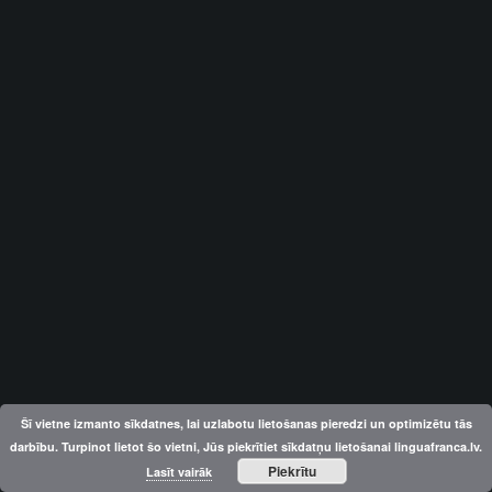
Šī vietne izmanto sīkdatnes, lai uzlabotu lietošanas pieredzi un optimizētu tās
darbību. Turpinot lietot šo vietni, Jūs piekrītiet sīkdatņu lietošanai linguafranca.lv.
Piekrītu
Lasīt vairāk