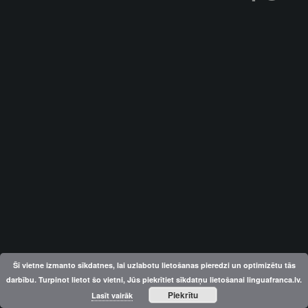
Šī vietne izmanto sīkdatnes, lai uzlabotu lietošanas pieredzi un optimizētu tās
darbību. Turpinot lietot šo vietni, Jūs piekrītiet sīkdatņu lietošanai linguafranca.lv.
Piekrītu
Lasīt vairāk