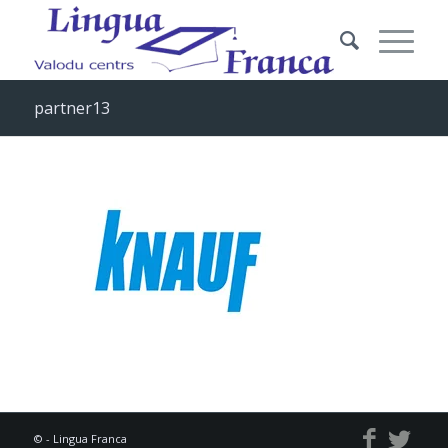
partner13
© - Lingua Franca