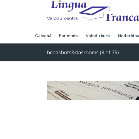
Galvenā
Par mums
Valodu kursi
Nodarbību
headshots&clasrooms (8 of 75)