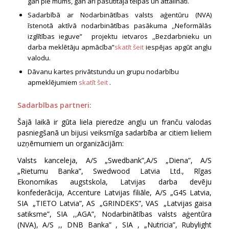
gan pie mums, gan arī pasūtītāja telpās un attālināti.
Sadarbībā ar Nodarbinātības valsts aģentūru (NVA)
īstenotā aktīvā nodarbinātības pasākuma ,,Neformālās
izglītības ieguve” projektu ietvaros ,,Bezdarbnieku un
darba meklētāju apmācība”
skatīt šeit
iespējas apgūt angļu
valodu.
Dāvanu kartes privātstundu un grupu nodarbību
apmeklējumiem
skatīt šeit
.
Sadarbības partneri:
Šajā laikā ir gūta liela pieredze angļu un franču valodas
pasniegšanā un bijusi veiksmīga sadarbība ar citiem lieliem
uzņēmumiem un organizācijām:
Valsts kanceleja, A/S „Swedbank”,A/S „Diena”, A/S
„Rietumu Banka”, Swedwood Latvia Ltd., Rīgas
Ekonomikas augstskola, Latvijas darba devēju
konfederācija, Accenture Latvijas filiāle, A/S „G4S Latvia,
SIA „TIETO Latvia”, AS „GRINDEKS”, VAS „Latvijas gaisa
satiksme”, SIA ,,AGA”, Nodarbinātības valsts aģentūra
(NVA), A/S ,, DNB Banka” , SIA , „Nutricia”, Rubylight