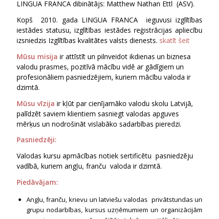
LINGUA FRANCA dibinātājs: Matthew Nathan Ettl (ASV).
Kopš 2010. gada LINGUA FRANCA ieguvusi izglītības
iestādes statusu, izglītības iestādes reģistrācijas apliecību
izsniedzis Izglītības kvalitātes valsts dienests.
skatīt šeit
Mūsu misija
ir attīstīt un pilnveidot ikdienas un biznesa
valodu prasmes, pozitīvā mācību vidē ar gādīgiem un
profesionāliem pasniedzējiem, kuriem mācību valoda ir
dzimtā.
Mūsu vīzija
ir
kļūt par cienījamāko valodu skolu Latvijā,
palīdzēt saviem klientiem sasniegt valodas apguves
mērķus un nodrošināt vislabāko sadarbības pieredzi.
Pasniedzēji:
Valodas kursu apmācības notiek sertificētu pasniedzēju
vadībā, kuriem angļu, franču valoda ir dzimtā.
Piedāvājam:
Angļu, franču, krievu un latviešu valodas privātstundas un
grupu nodarbības, kursus uzņēmumiem un organizācijām